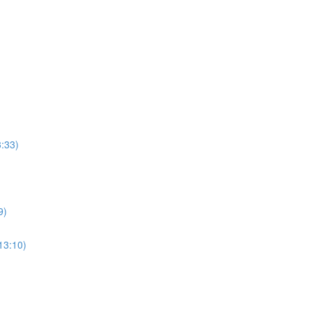
3:33)
9)
13:10)