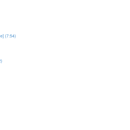
e] (7:54)
2)